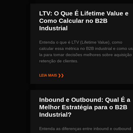
LTV: O Que É Lifetime Value e
Como Calcular no B2B
Industrial
Entenda o que é LTV (Lifetime Value), como
calcular essa métrica no B2B industrial e como us
la para tomar decisões melhores sobre aquisição
retenção de clientes.
LEIA MAIS ❯❯
Inbound e Outbound: Qual É a
Melhor Estratégia para o B2B
Industrial?
Entenda as diferenças entre inbound e outbound