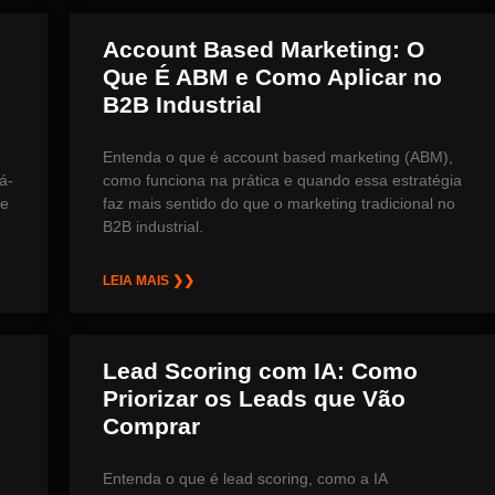
Account Based Marketing: O
Que É ABM e Como Aplicar no
B2B Industrial
Entenda o que é account based marketing (ABM),
á-
como funciona na prática e quando essa estratégia
 e
faz mais sentido do que o marketing tradicional no
B2B industrial.
LEIA MAIS ❯❯
Lead Scoring com IA: Como
Priorizar os Leads que Vão
Comprar
Entenda o que é lead scoring, como a IA