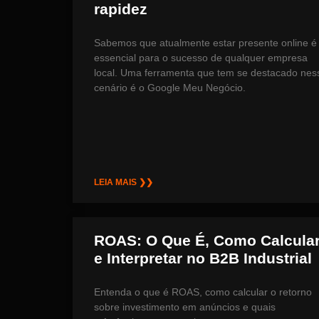
rapidez
Sabemos que atualmente estar presente online é
essencial para o sucesso de qualquer empresa
local. Uma ferramenta que tem se destacado nes
cenário é o Google Meu Negócio.
LEIA MAIS ❯❯
ROAS: O Que É, Como Calcula
e Interpretar no B2B Industrial
Entenda o que é ROAS, como calcular o retorno
sobre investimento em anúncios e quais