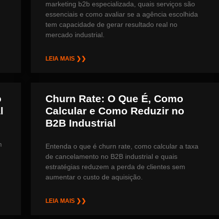
marketing b2b especializada, quais serviços são
essenciais e como avaliar se a agência escolhida
tem capacidade de gerar resultado real no
mercado industrial.
LEIA MAIS ❯❯
o
Churn Rate: O Que É, Como
l
Calcular e Como Reduzir no
B2B Industrial
m
Entenda o que é churn rate, como calcular a taxa
de cancelamento no B2B industrial e quais
estratégias reduzem a perda de clientes sem
aumentar o custo de aquisição.
LEIA MAIS ❯❯